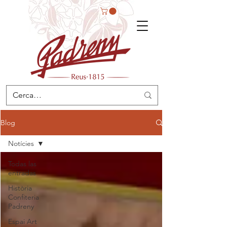
Blog
Notícies
Todas las
entradas
Història
Confiteria
Padreny
Espai Art