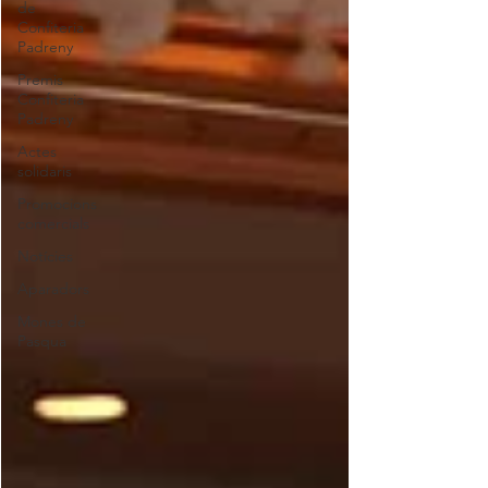
de
Confiteria
Padreny
Premis
Confiteria
Padreny
Actes
solidaris
Promocions
comercials
Notícies
Aparadors
Mones de
Pasqua