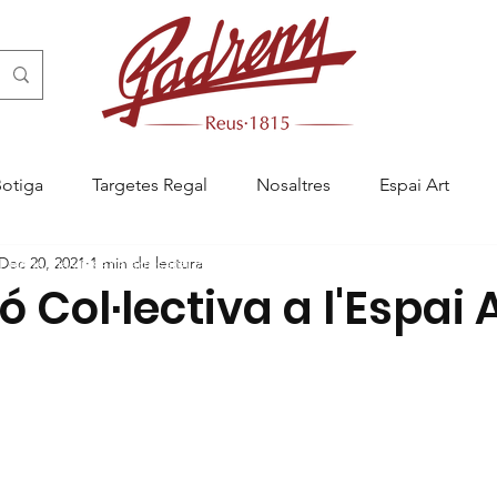
Botiga
Targetes Regal
Nosaltres
Espai Art
Dec 20, 2021
1 min de lectura
ny Reus, pastisseria artesanal a Reus, menjablanc de Reus, càtering a R
 Col·lectiva a l'Espai A