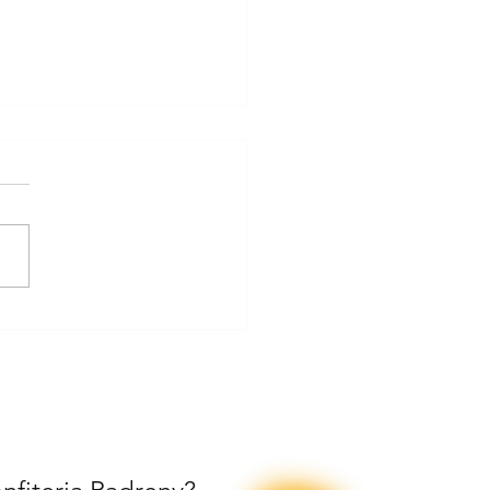
Coca amb Cireres de
iteria Padreny, una
 típica de Reus.