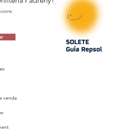
onfiteria Padreny?
ocions
ar
es
e venda
es
ment