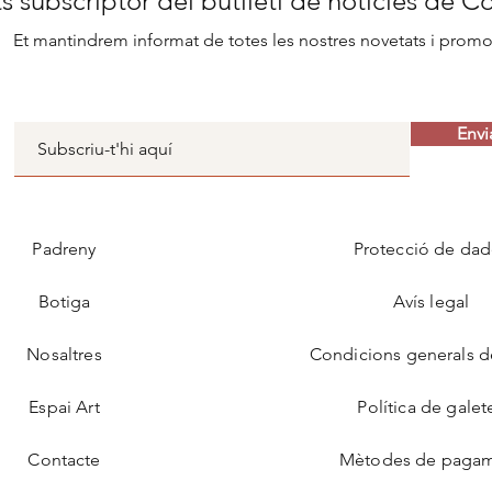
s subscriptor del butlletí de notícies de C
Et mantindrem informat de totes les nostres novetats i prom
Envi
Padreny
Protecció de dad
Botiga
Avís legal
Nosaltres
Condicions generals d
Espai Art
Política de galet
Contacte
Mètodes de paga