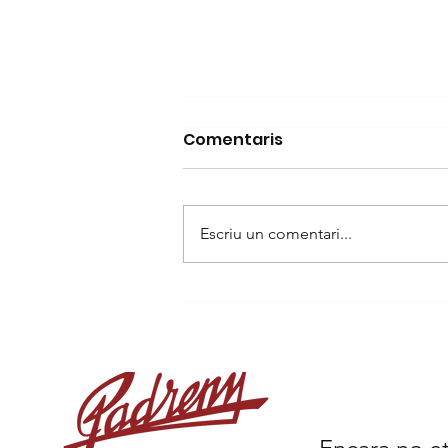
Comentaris
Escriu un comentari...
RE-CONNEXIÓ, exposició
de Tània Marbà Llorente.