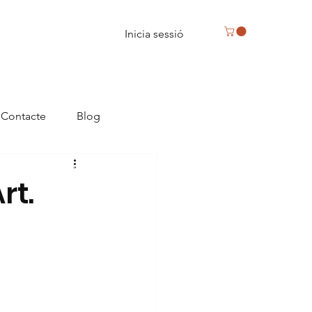
Inicia sessió
Contacte
Blog
eus, caixa de bombons a Reus
rt.