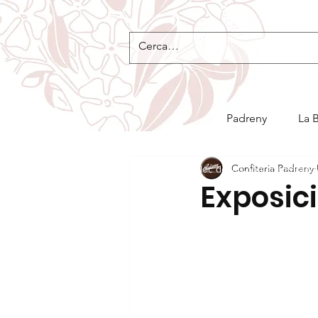
Padreny
La 
Confiteria Padreny
Bloc de la Confiteria Padre
Exposició