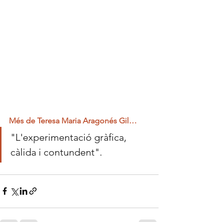
Més de Teresa Maria Aragonés Gil…
"L'experimentació gràfica, 
càlida i contundent".
Bloc de la Confiteria Padreny Reus,
pastisseria artesanal a Reus, menjablanc de
Reus, càtering a Reus, caixa de bombons a
Reus