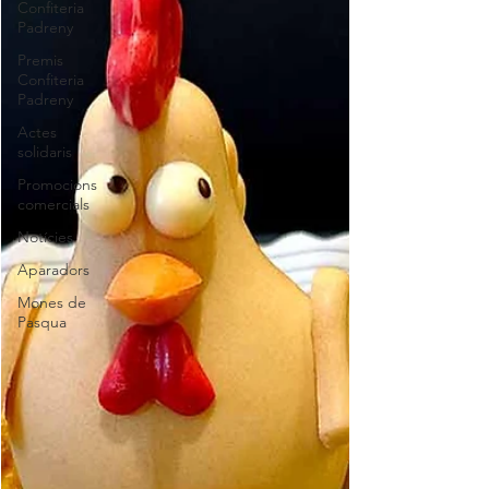
Confiteria
Padreny
Premis
Confiteria
Padreny
Actes
solidaris
Promocions
comercials
Notícies
Aparadors
Mones de
Pasqua