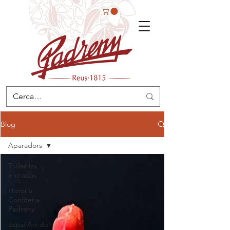
Blog
Aparadors
Todas las
entradas
Història
Confiteria
Padreny
Espai Art de