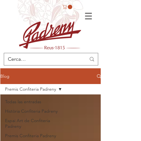
Blog
Premis Confiteria Padreny
Todas las entradas
Història Confiteria Padreny
Espai Art de Confiteria
Padreny
Premis Confiteria Padreny