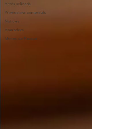
Actes solidaris
Promocions comercials
Notícies
Aparadors
Mones de Pasqua