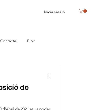
Inicia sessió
Contacte
Blog
osició de
eus, caixa de bombons a Reus
0 d'Abril de 2021 es va poder