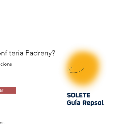
onfiteria Padreny?
ocions
ar
es