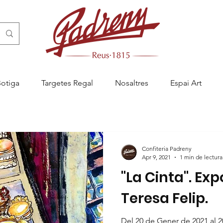
Botiga
Targetes Regal
Nosaltres
Espai Art
Confiteria Padreny
Apr 9, 2021
1 min de lectura
"La Cinta". Exp
Teresa Felip.
ny Reus, pastisseria artesanal a Reus, menjablanc de Reus, càtering a R
Del 20 de Gener de 2021 al 2