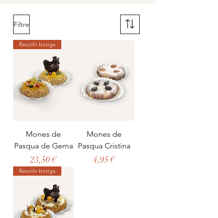
Filtre
Recollir botiga
Mones de
Mones de
Pasqua de Gema
Pasqua Cristina
Preu
Preu
23,50 €
4,95 €
Recollir botiga