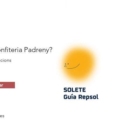
iteria Padreny, una
 típica de Reus.
onfiteria Padreny?
ocions
ar
es