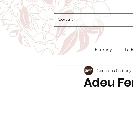
Padreny
La 
Confiteria Padreny
Bloc de la Confiteria Padre
Adeu Fe