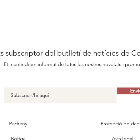
Sant Joan i Sant Pere de
Conf
Confiteria Padreny
coca
s subscriptor del butlletí de notícies de C
Et mantindrem informat de totes les nostres novetats i prom
Envi
Padreny
Protecció de dad
Botiga
Avís legal