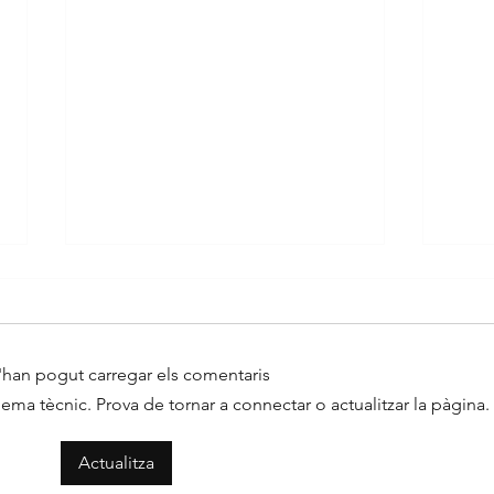
'han pogut carregar els comentaris
ma tècnic. Prova de tornar a connectar o actualitzar la pàgina.
Coques de Revetlla de
La 
Actualitza