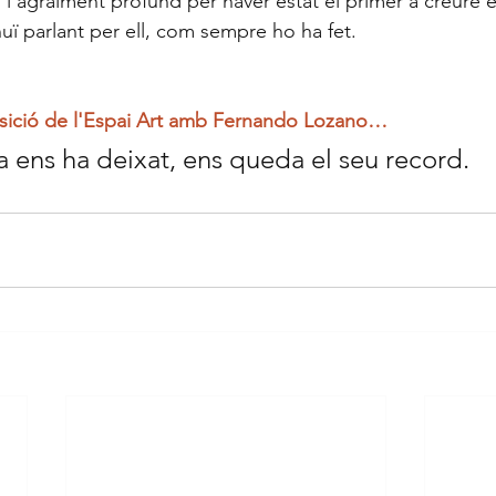
i l'agraïment profund per haver estat el primer a creure e
uï parlant per ell, com sempre ho ha fet.
osició de l'Espai Art amb Fernando Lozano… 
a ens ha deixat, ens queda el seu record.