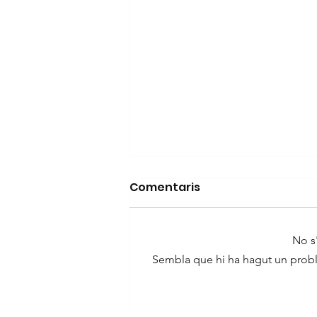
Comentaris
No s
Sembla que hi ha hagut un proble
RE-CONNEXIÓ, exposició