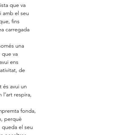
ista que va 
 i amb el seu 
ue, fins 
ea carregada 
 només una 
a que va 
vui ens 
tivitat, de 
t és avui un 
l’art respira, 
mpremta fonda, 
n, perquè 
s queda el seu 