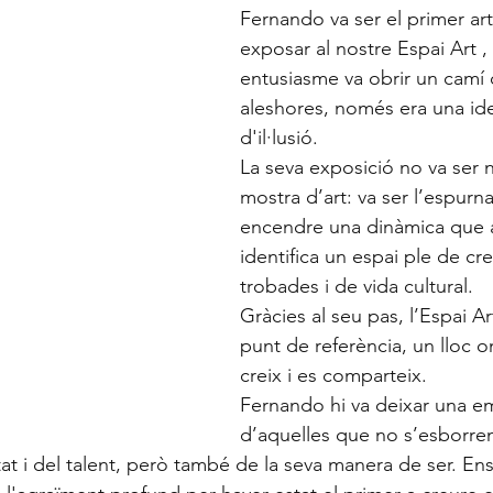
Fernando va ser el primer art
exposar al nostre Espai Art ,
entusiasme va obrir un camí q
aleshores, només era una id
d'il·lusió.
La seva exposició no va ser
mostra d’art: va ser l’espurn
encendre una dinàmica que a
identifica un espai ple de crea
trobades i de vida cultural.
Gràcies al seu pas, l’Espai Ar
punt de referència, un lloc on 
creix i es comparteix.
Fernando hi va deixar una e
d’aquelles que no s’esborre
tat i del talent, però també de la seva manera de ser. En