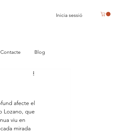
Inicia sessió
Contacte
Blog
eus, caixa de bombons a Reus
fund afecte el 
do Lozano, que 
nua viu en 
 cada mirada 