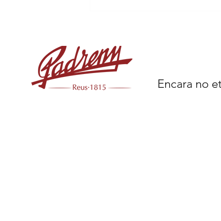
de Tània Marbà Llorente.
Encara no et