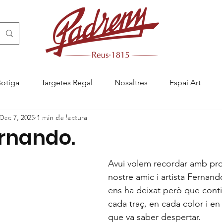
Botiga
Targetes Regal
Nosaltres
Espai Art
Dec 7, 2025
1 min de lectura
ny Reus, pastisseria artesanal a Reus, menjablanc de Reus, càtering a R
rnando.
Avui volem recordar amb pro
nostre amic i artista Fernan
ens ha deixat però que conti
cada traç, en cada color i en
que va saber despertar.