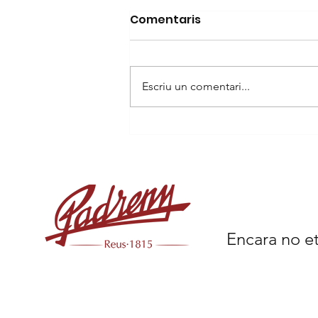
Comentaris
Escriu un comentari...
Coca amb cireres i Cava,
un bon maridatge.
Encara no et