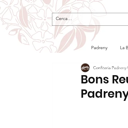
Padreny
La 
Confiteria Padreny
Bloc de la Confiteria Padre
Bons Re
Padreny