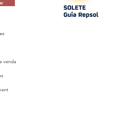
ar
es
e venda
es
ment