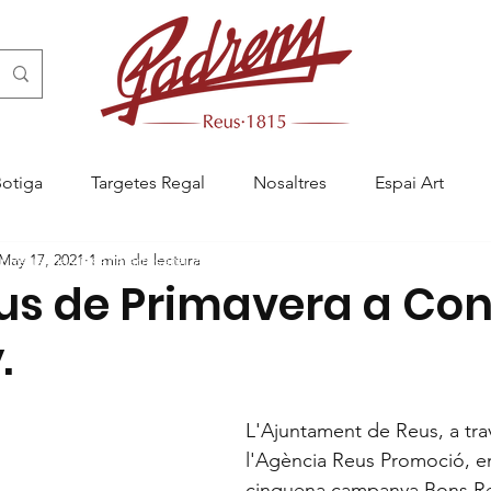
Botiga
Targetes Regal
Nosaltres
Espai Art
May 17, 2021
1 min de lectura
ny Reus, pastisseria artesanal a Reus, menjablanc de Reus, càtering a R
us de Primavera a Conf
.
L'Ajuntament de Reus, a tra
l'Agència Reus Promoció, e
cinquena campanya Bons Re