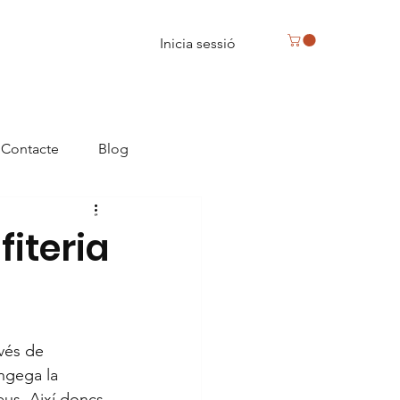
Inicia sessió
Contacte
Blog
eus, caixa de bombons a Reus
iteria
vés de 
ngega la 
us. Així doncs 