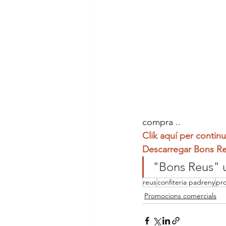
compra ..
Clik aquí per continu
Descarregar Bons 
"Bons Reus" 
reus
confiteria padreny
pr
Promocions comercials