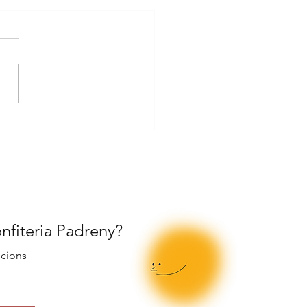
orre Eiffel de París,
 gran Mona de
cua
onfiteria Padreny?
ocions