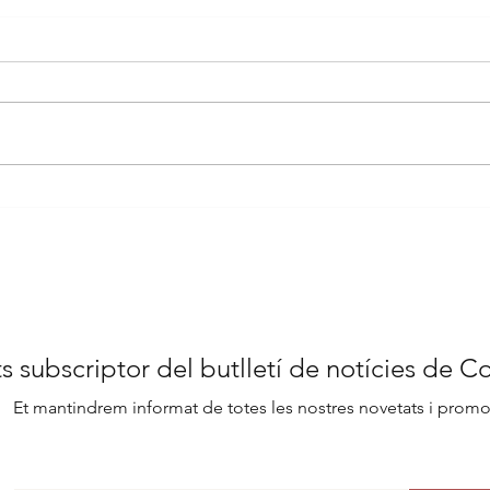
La Confiteria Padreny de
La T
Reus presenta la galeta
una
del Trapezi
Pas
s subscriptor del butlletí de notícies de C
Et mantindrem informat de totes les nostres novetats i prom