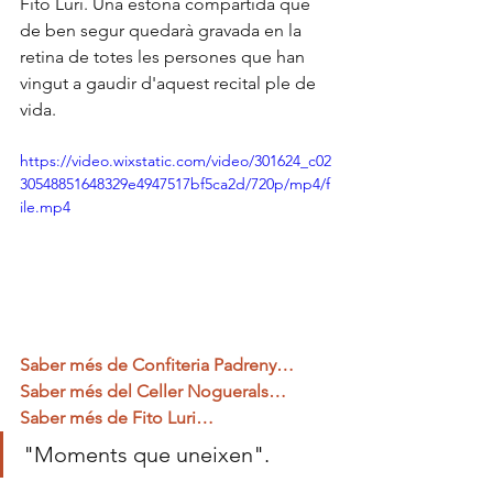
Fito Luri. Una estona compartida que 
de ben segur quedarà gravada en la 
retina de totes les persones que han 
vingut a gaudir d'aquest recital ple de 
vida.
https://video.wixstatic.com/video/301624_c02
30548851648329e4947517bf5ca2d/720p/mp4/f
ile.mp4
Saber més de 
Confiteria Padreny…
Saber més del Celler Noguerals…
Saber més de Fito Luri…
"
Moments que uneixen
".