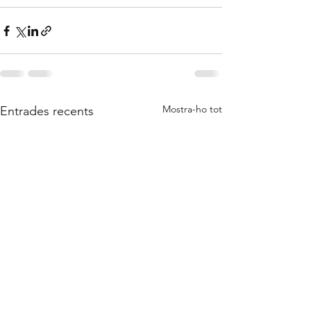
Mostra-ho tot
Entrades recents
Bloc de la Confiteria Padreny Reus,
pastisseria artesanal a Reus, menjablanc de
Reus, càtering a Reus, caixa de bombons a
Reus