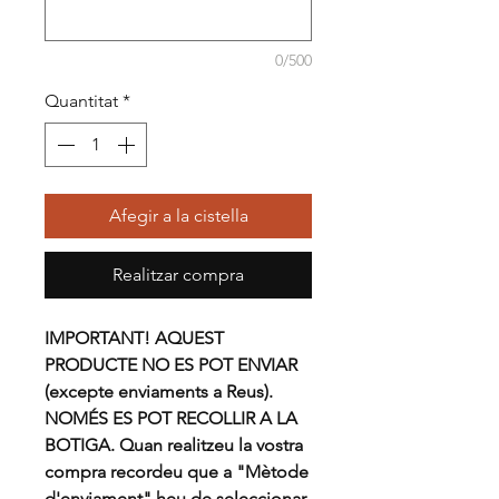
0/500
Quantitat
*
Afegir a la cistella
Realitzar compra
IMPORTANT! AQUEST
PRODUCTE NO ES POT ENVIAR
(excepte enviaments a Reus).
NOMÉS ES POT RECOLLIR A LA
BOTIGA. Quan realitzeu la vostra
compra recordeu que a "Mètode
d'enviament" heu de seleccionar