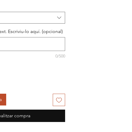
xt. Escriviu-lo aquí. (opcional)
0/500
a
alitzar compra