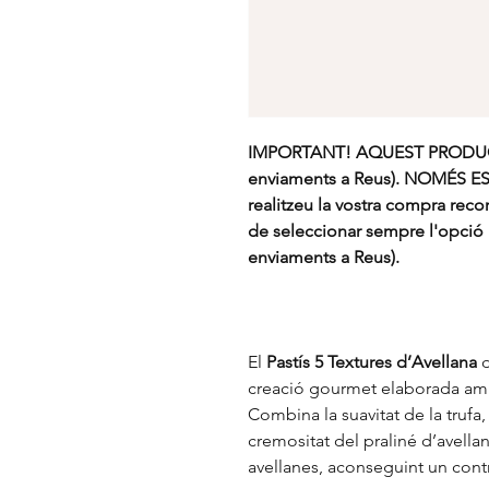
IMPORTANT! AQUEST PRODUCT
enviaments a Reus). NOMÉS E
realitzeu la vostra compra re
de seleccionar sempre l'opció 
enviaments a Reus).
El
Pastís 5 Textures d’Avellana
d
creació gourmet elaborada amb
Combina la suavitat de la trufa, 
cremositat del praliné d’avella
avellanes, aconseguint un contra