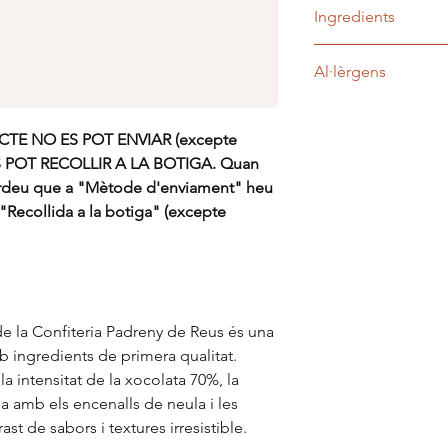
Ingredients
Ou, sucre, farina, nat
Al·lèrgens
cacau, xocolata amb l
d'avellana, mantega, s
Ou, farina, lactosa, fr
E NO ES POT ENVIAR (excepte
S POT RECOLLIR A LA BOTIGA. Quan
cordeu que a "Mètode d'enviament" heu
"Recollida a la botiga" (excepte
e la Confiteria Padreny de Reus és una
 ingredients de primera qualitat.
la intensitat de la xocolata 70%, la
na amb els encenalls de neula i les
st de sabors i textures irresistible.