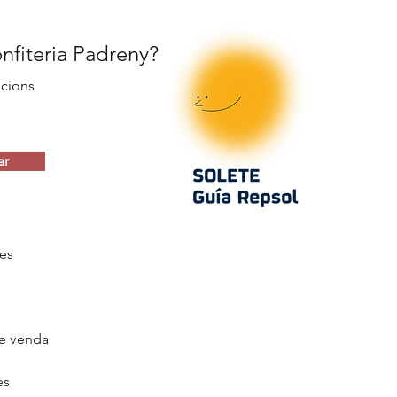
onfiteria Padreny?
ocions
ar
es
e venda
es