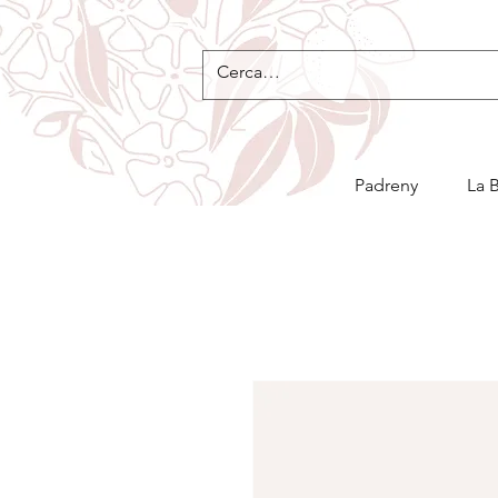
Padreny
La 