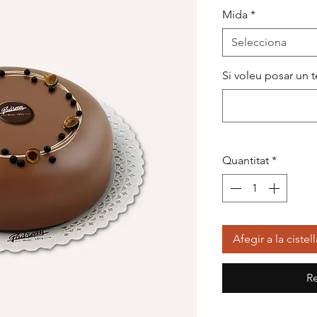
Mida
*
Selecciona
Si voleu posar un te
Quantitat
*
Afegir a la cistell
Re