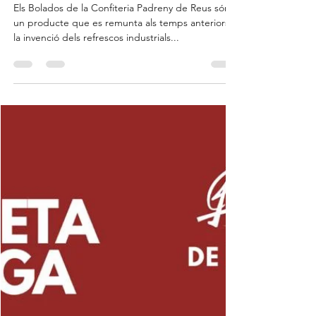
Confiteria Padreny
May 27, 2023
2 min de lectura
El Bolado, un refresc
tradicional.
Els Bolados de la Confiteria Padreny de Reus són
un producte que es remunta als temps anteriors a
la invenció dels refrescos industrials...