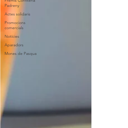
Premis Confiteria
Padreny
Actes solidaris
Promocions
comercials
Notícies
Aparadors
Mones de Pasqua