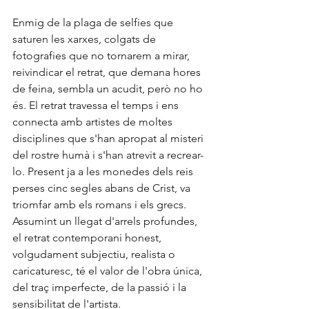
Enmig de la plaga de selfies que 
saturen les xarxes, colgats de 
fotografies que no tornarem a mirar, 
reivindicar el retrat, que demana hores 
de feina, sembla un acudit, però no ho 
és. El retrat travessa el temps i ens 
connecta amb artistes de moltes 
disciplines que s'han apropat al misteri 
del rostre humà i s'han atrevit a recrear-
lo. Present ja a les monedes dels reis 
perses cinc segles abans de Crist, va 
triomfar amb els romans i els grecs. 
Assumint un llegat d'arrels profundes, 
el retrat contemporani honest, 
volgudament subjectiu, realista o 
Bloc de la Confiteria Padreny Reus,
caricaturesc, té el valor de l'obra única, 
pastisseria artesanal a Reus, menjablanc de
del traç imperfecte, de la passió i la 
Reus, càtering a Reus, caixa de bombons a
Reus
sensibilitat de l'artista.