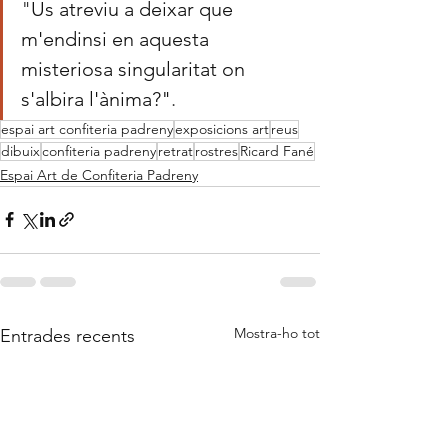
"
Us atreviu a deixar que 
m'endinsi en aquesta 
misteriosa singularitat on 
s'albira l'ànima?"
.
espai art confiteria padreny
exposicions art
reus
dibuix
confiteria padreny
retrat
rostres
Ricard Fané
Espai Art de Confiteria Padreny
Mostra-ho tot
Entrades recents