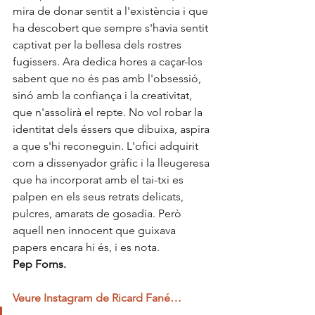
mira de donar sentit a l'existència i que 
ha descobert que sempre s'havia sentit 
captivat per la bellesa dels rostres 
fugissers. Ara dedica hores a caçar-los 
sabent que no és pas amb l'obsessió, 
sinó amb la confiança i la creativitat, 
que n'assolirà el repte. No vol robar la 
identitat dels éssers que dibuixa, aspira 
a que s'hi reconeguin. L'ofici adquirit 
com a dissenyador gràfic i la lleugeresa 
que ha incorporat amb el tai-txi es 
palpen en els seus retrats delicats, 
pulcres, amarats de gosadia. Però 
aquell nen innocent que guixava 
papers encara hi és, i es nota.
Pep Forns.
Veure Instagram de Ricard Fané…